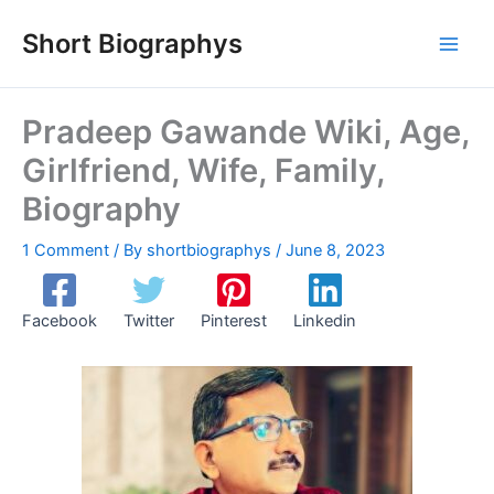
Skip
Short Biographys
to
content
Pradeep Gawande Wiki, Age,
Girlfriend, Wife, Family,
Biography
1 Comment
/ By
shortbiographys
/
June 8, 2023
Facebook
Twitter
Pinterest
Linkedin